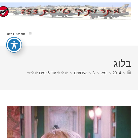
Ski
t
conten
תפריט ניווט
בלוג
>
2014
>
מאי
>
3
>
אירועים
>
☆☆☆ עוד 5 ימים ☆☆☆