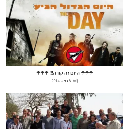
☂☂☂ היום זה קורה!!! ☂☂☂
8 במאי 2014